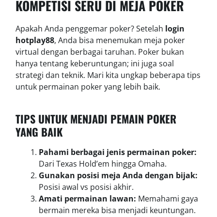
KOMPETISI SERU DI MEJA POKER
Apakah Anda penggemar poker? Setelah
login
hotplay88
, Anda bisa menemukan meja poker
virtual dengan berbagai taruhan. Poker bukan
hanya tentang keberuntungan; ini juga soal
strategi dan teknik. Mari kita ungkap beberapa tips
untuk permainan poker yang lebih baik.
TIPS UNTUK MENJADI PEMAIN POKER
YANG BAIK
Pahami berbagai jenis permainan poker:
Dari Texas Hold’em hingga Omaha.
Gunakan posisi meja Anda dengan bijak:
Posisi awal vs posisi akhir.
Amati permainan lawan:
Memahami gaya
bermain mereka bisa menjadi keuntungan.