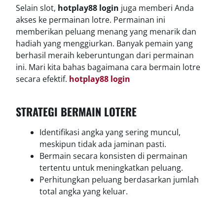
Selain slot,
hotplay88 login
juga memberi Anda
akses ke permainan lotre. Permainan ini
memberikan peluang menang yang menarik dan
hadiah yang menggiurkan. Banyak pemain yang
berhasil meraih keberuntungan dari permainan
ini. Mari kita bahas bagaimana cara bermain lotre
secara efektif.
hotplay88 login
STRATEGI BERMAIN LOTERE
Identifikasi angka yang sering muncul,
meskipun tidak ada jaminan pasti.
Bermain secara konsisten di permainan
tertentu untuk meningkatkan peluang.
Perhitungkan peluang berdasarkan jumlah
total angka yang keluar.