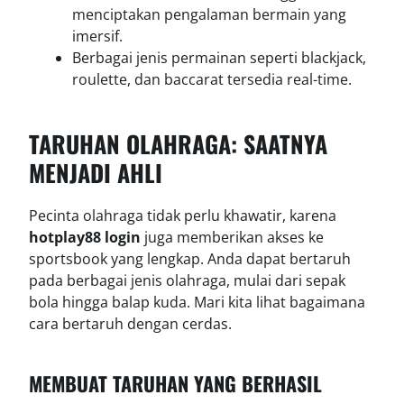
menciptakan pengalaman bermain yang
imersif.
Berbagai jenis permainan seperti blackjack,
roulette, dan baccarat tersedia real-time.
TARUHAN OLAHRAGA: SAATNYA
MENJADI AHLI
Pecinta olahraga tidak perlu khawatir, karena
hotplay88 login
juga memberikan akses ke
sportsbook yang lengkap. Anda dapat bertaruh
pada berbagai jenis olahraga, mulai dari sepak
bola hingga balap kuda. Mari kita lihat bagaimana
cara bertaruh dengan cerdas.
MEMBUAT TARUHAN YANG BERHASIL