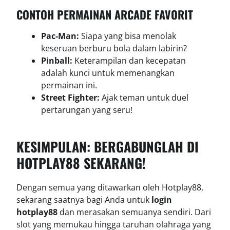
CONTOH PERMAINAN ARCADE FAVORIT
Pac-Man:
Siapa yang bisa menolak
keseruan berburu bola dalam labirin?
Pinball:
Keterampilan dan kecepatan
adalah kunci untuk memenangkan
permainan ini.
Street Fighter:
Ajak teman untuk duel
pertarungan yang seru!
KESIMPULAN: BERGABUNGLAH DI
HOTPLAY88 SEKARANG!
Dengan semua yang ditawarkan oleh Hotplay88,
sekarang saatnya bagi Anda untuk
login
hotplay88
dan merasakan semuanya sendiri. Dari
slot yang memukau hingga taruhan olahraga yang