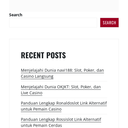
Search
SEARCH
RECENT POSTS
Menjelajahi Dunia navi188: Slot, Poker, dan
Casino Langsung
Menjelajahi Dunia OKJKT: Slot, Poker, dan
Live Casino
Panduan Lengkap Ronaldoslot Link Alternatif
untuk Pemain Casino
Panduan Lengkap Rossislot Link Alternatif
untuk Pemain Cerdas