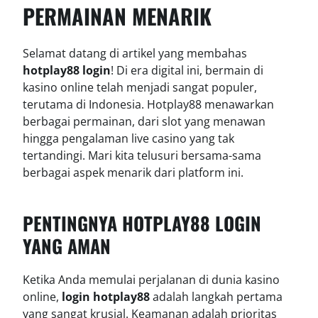
PERMAINAN MENARIK
Selamat datang di artikel yang membahas
hotplay88 login
! Di era digital ini, bermain di
kasino online telah menjadi sangat populer,
terutama di Indonesia. Hotplay88 menawarkan
berbagai permainan, dari slot yang menawan
hingga pengalaman live casino yang tak
tertandingi. Mari kita telusuri bersama-sama
berbagai aspek menarik dari platform ini.
PENTINGNYA HOTPLAY88 LOGIN
YANG AMAN
Ketika Anda memulai perjalanan di dunia kasino
online,
login hotplay88
adalah langkah pertama
yang sangat krusial. Keamanan adalah prioritas