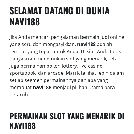
SELAMAT DATANG DI DUNIA
NAVI188
Jika Anda mencari pengalaman bermain judi online
yang seru dan mengasyikkan,
navi188
adalah
tempat yang tepat untuk Anda. Di sini, Anda tidak
hanya akan menemukan slot yang menarik, tetapi
juga permainan poker, lottery, live casino,
sportsbook, dan arcade. Mari kita lihat lebih dalam
setiap segmen permainannya dan apa yang
membuat
navi188
menjadi pilihan utama para
petaruh.
PERMAINAN SLOT YANG MENARIK DI
NAVI188