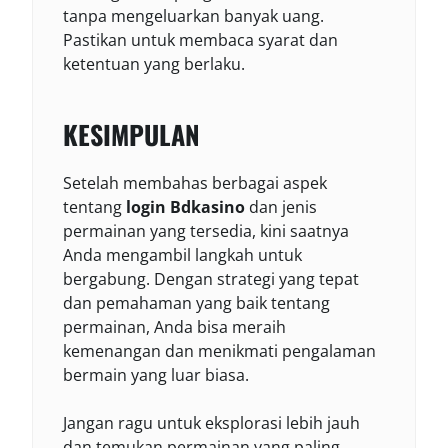
tanpa mengeluarkan banyak uang.
Pastikan untuk membaca syarat dan
ketentuan yang berlaku.
KESIMPULAN
Setelah membahas berbagai aspek
tentang
login Bdkasino
dan jenis
permainan yang tersedia, kini saatnya
Anda mengambil langkah untuk
bergabung. Dengan strategi yang tepat
dan pemahaman yang baik tentang
permainan, Anda bisa meraih
kemenangan dan menikmati pengalaman
bermain yang luar biasa.
Jangan ragu untuk eksplorasi lebih jauh
dan temukan permainan yang paling