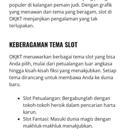
populer di kalangan pemain judi. Dengan grafik
yang menawan dan tema yang beragam, slot di
OKJKT menjanjikan pengalaman yang tak
terlupakan.
KEBERAGAMAN TEMA SLOT
OKJKT menawarkan berbagai tema slot yang bisa
Anda pilih, mulai dari petualangan luar angkasa
hingga kisah-kisah fiksi yang menakjubkan. Setiap
tema dirancang untuk membawa Anda ke dunia
baru.
Slot Petualangan: Bergabunglah dengan
tokoh-tokoh heroik dalam pencarian harta
karun.
Slot Fantasi: Masuki dunia magis dengan
makhluk-makhluk menakjubkan.