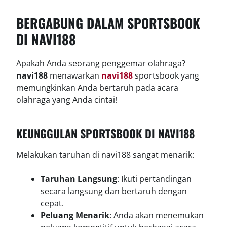
BERGABUNG DALAM SPORTSBOOK
DI NAVI188
Apakah Anda seorang penggemar olahraga?
navi188
menawarkan
navi188
sportsbook yang
memungkinkan Anda bertaruh pada acara
olahraga yang Anda cintai!
KEUNGGULAN SPORTSBOOK DI NAVI188
Melakukan taruhan di navi188 sangat menarik:
Taruhan Langsung
: Ikuti pertandingan
secara langsung dan bertaruh dengan
cepat.
Peluang Menarik
: Anda akan menemukan