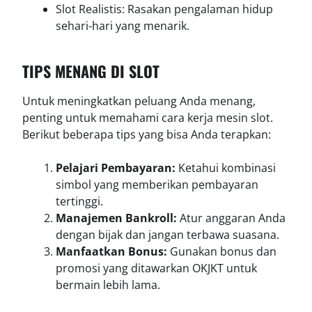
Slot Realistis: Rasakan pengalaman hidup
sehari-hari yang menarik.
TIPS MENANG DI SLOT
Untuk meningkatkan peluang Anda menang,
penting untuk memahami cara kerja mesin slot.
Berikut beberapa tips yang bisa Anda terapkan:
Pelajari Pembayaran:
Ketahui kombinasi
simbol yang memberikan pembayaran
tertinggi.
Manajemen Bankroll:
Atur anggaran Anda
dengan bijak dan jangan terbawa suasana.
Manfaatkan Bonus:
Gunakan bonus dan
promosi yang ditawarkan OKJKT untuk
bermain lebih lama.