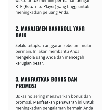
waktu untuk memilih permainan dengan
RTP (Return to Player) yang tinggi untuk
meningkatkan peluang Anda.
2. MANAJEMEN BANKROLL YANG
BAIK
Selalu tetapkan anggaran sebelum mulai
bermain. Ini akan membantu Anda
mengelola uang Anda dan mencegah
kerugian besar.
3. MANFAATKAN BONUS DAN
PROMOSI
Bdkasino sering menawarkan bonus dan
promosi. Manfaatkan penawaran ini untuk
meningkatkan pengalaman bermain Anda