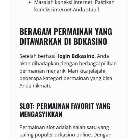
Masalah koneksi internet. Pastikan
koneksi internet Anda stabil.
BERAGAM PERMAINAN YANG
DITAWARKAN DI BDKASINO
Setelah berhasil
login Bdkasino
, Anda
akan dihadapkan dengan berbagai pilihan
permainan menarik. Mari kita jelajahi
beberapa kategori permainan yang bisa
Anda nikmati:
SLOT: PERMAINAN FAVORIT YANG
MENGASYIKKAN
Permainan slot adalah salah satu yang
paling populer di kasino online. Dengan