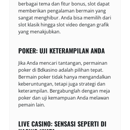
berbagai tema dan fitur bonus, slot dapat
memberikan pengalaman bermain yang
sangat menghibur. Anda bisa memilih dari
slot klasik hingga slot video dengan grafik
yang menakjubkan.
POKER: UJI KETERAMPILAN ANDA
Jika Anda mencari tantangan, permainan
poker di Bdkasino adalah pilihan tepat.
Bermain poker tidak hanya mengandalkan
keberuntungan, tetapi juga strategi dan
keterampilan. Bergabunglah dengan meja
poker dan uji kemampuan Anda melawan
pemain lain.
LIVE CASINO: SENSASI SEPERTI DI