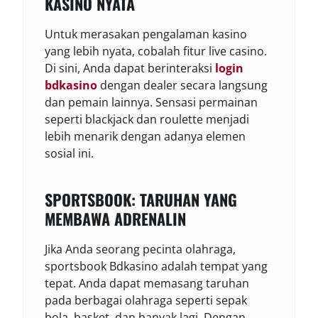
KASINO NYATA
Untuk merasakan pengalaman kasino
yang lebih nyata, cobalah fitur live casino.
Di sini, Anda dapat berinteraksi
login
bdkasino
dengan dealer secara langsung
dan pemain lainnya. Sensasi permainan
seperti blackjack dan roulette menjadi
lebih menarik dengan adanya elemen
sosial ini.
SPORTSBOOK: TARUHAN YANG
MEMBAWA ADRENALIN
Jika Anda seorang pecinta olahraga,
sportsbook Bdkasino adalah tempat yang
tepat. Anda dapat memasang taruhan
pada berbagai olahraga seperti sepak
bola, basket, dan banyak lagi. Dengan