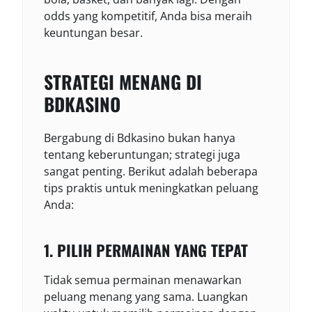
odds yang kompetitif, Anda bisa meraih
keuntungan besar.
STRATEGI MENANG DI
BDKASINO
Bergabung di Bdkasino bukan hanya
tentang keberuntungan; strategi juga
sangat penting. Berikut adalah beberapa
tips praktis untuk meningkatkan peluang
Anda:
1. PILIH PERMAINAN YANG TEPAT
Tidak semua permainan menawarkan
peluang menang yang sama. Luangkan