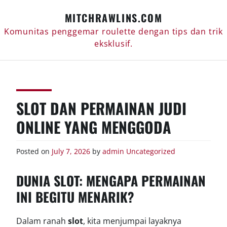
Skip
MITCHRAWLINS.COM
to
content
Komunitas penggemar roulette dengan tips dan trik
eksklusif.
SLOT DAN PERMAINAN JUDI
ONLINE YANG MENGGODA
Posted on
July 7, 2026
by
admin
Uncategorized
DUNIA SLOT: MENGAPA PERMAINAN
INI BEGITU MENARIK?
Dalam ranah
slot
, kita menjumpai layaknya