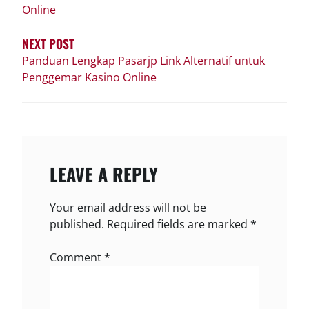
Online
NEXT POST
Panduan Lengkap Pasarjp Link Alternatif untuk
Penggemar Kasino Online
LEAVE A REPLY
Your email address will not be
published.
Required fields are marked
*
Comment
*