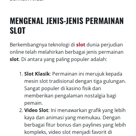
MENGENAL JENIS-JENIS PERMAINAN
SLOT
Berkembangnya teknologi di
slot
dunia perjudian
online telah melahirkan berbagai jenis permainan
slot
. Di antara yang paling populer adalah:
Slot Klasik
: Permainan ini merujuk kepada
mesin slot tradisional dengan tiga gulungan.
Sangat populer di kasino fisik dan
memberikan pengalaman nostalgia bagi
pemain.
Video Slot
: Ini menawarkan grafik yang lebih
kaya dan animasi yang memukau. Dengan
berbagai fitur bonus dan paylines yang lebih
kompleks, video slot menjadi favorit di