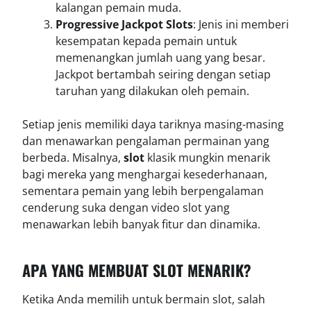
kalangan pemain muda.
Progressive Jackpot Slots
: Jenis ini memberi
kesempatan kepada pemain untuk
memenangkan jumlah uang yang besar.
Jackpot bertambah seiring dengan setiap
taruhan yang dilakukan oleh pemain.
Setiap jenis memiliki daya tariknya masing-masing
dan menawarkan pengalaman permainan yang
berbeda. Misalnya,
slot
klasik mungkin menarik
bagi mereka yang menghargai kesederhanaan,
sementara pemain yang lebih berpengalaman
cenderung suka dengan video slot yang
menawarkan lebih banyak fitur dan dinamika.
APA YANG MEMBUAT SLOT MENARIK?
Ketika Anda memilih untuk bermain slot, salah