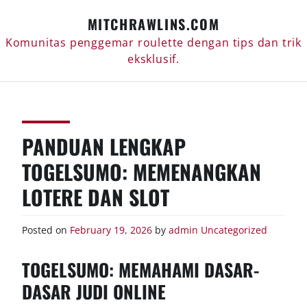
Skip
MITCHRAWLINS.COM
to
content
Komunitas penggemar roulette dengan tips dan trik
eksklusif.
PANDUAN LENGKAP
TOGELSUMO: MEMENANGKAN
LOTERE DAN SLOT
Posted on
February 19, 2026
by
admin
Uncategorized
TOGELSUMO: MEMAHAMI DASAR-
DASAR JUDI ONLINE