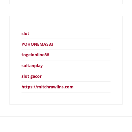
slot
POHONEMAS33
togelonline88
sultanplay
slot gacor
https://mitchrawlins.com