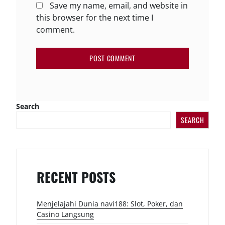
Save my name, email, and website in
this browser for the next time I
comment.
Search
SEARCH
RECENT POSTS
Menjelajahi Dunia navi188: Slot, Poker, dan
Casino Langsung