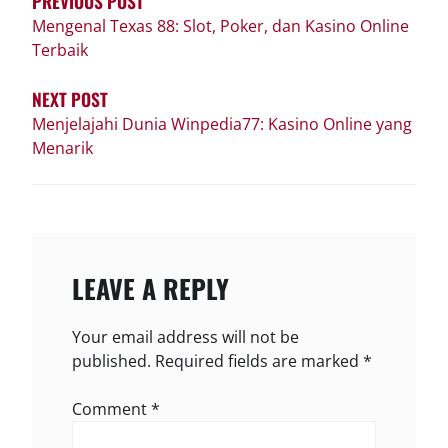
PREVIOUS POST
Mengenal Texas 88: Slot, Poker, dan Kasino Online
Terbaik
NEXT POST
Menjelajahi Dunia Winpedia77: Kasino Online yang
Menarik
LEAVE A REPLY
Your email address will not be
published.
Required fields are marked
*
Comment
*